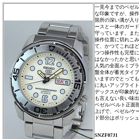
一見今までのベゼ
な印象ですが、操作
箇所の深い溝が入
ースと一体のガー
守っています。ま
操作位置に切れこ
て、かつてこれほ
つつ操作性も完璧
はなかったかと思
人気の全面ルミブ
盤全体が蓄光タイ
いますのでとって
に丸いアップライ
デックスが印象的
も言えない良い味
ベゼル/ベルト正面
上げで、ベゼル/ケ
ド部分はポリッシ
SNZF07J1