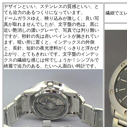
デザインといい、ステンレスの質感といい、と
ても迫力のあるつくりになっています。
繊細でエ
ドームガラスゆえ、映り込みが激しく、良い写
真が取れませんでしたが、文字盤の色は、黒に
近い艶消しの濃いグレーで、写真では判り難い
ですが、秒針の先は赤いペイントが施されてい
ます。暗い所に置くと、インデックスの外側
と、長針、短針の夜光塗料がくっきりと浮かび
上がり、とてもきれいです。文字盤のインデッ
クスの繊細な感じは何でしょうか！シンプルで
綺麗で迫力のある、たいへん面白い時計です。