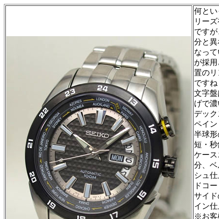
何とい
リーズ
ですが
分と異
なって
が採用
置のリ
ですね
文字盤
げで濃
デック
ペイン
半球形
短・秒
ケース
分、ベ
シュ仕
ドコー
サイド
イン仕
※お客