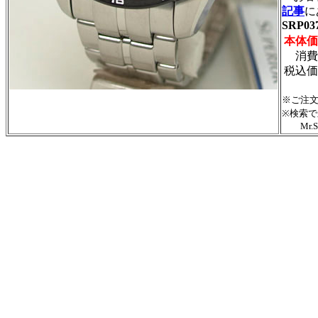
記事
に
SRP03
本体価
消費
税込価
※ご注
※検索
Mr.S