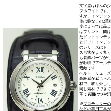
文字盤はほんの少
フホワイトです。
すが、インデック
側は艶なしの2重
度によっては品よ
はプリント、間は
たドットインデッ
とドットインデッ
のシリーズはドー
ス形状がより丸く
も装飾パーツが付
が独特でアールデ
素敵です！
ベルト、リューズ
高級感が感じられ
材で、取り外し可
同じ素材でできて
革で表面はつや消
※
プロテクターの
などの専用工具が