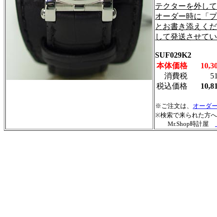
テクターを外して
オーダー時に「プ
とお書き添えくだ
して発送させてい
SUF029K2
本体価格
10,
消費税
5
税込価格
10,
※ご注文は、
オーダ
※検索で来られた方へ
Mr.Shop時計屋