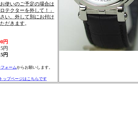
お使いのご予定の場合は
ロテクターを外して！」
さい。外して別にお付け
ただきます
。
300円
15円
815円
ーフォーム
からお願いします。
トップページはこちらです