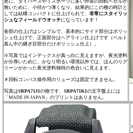
更に、ダイバーズや 5 スポーツに多い外装の回転ベゼルが
無いために、小径かつ薄くなり、結果的にこの種の時計と
しては結構コンパクトに仕上げられて、
非常にスタイリッ
シュなフィールドウオッチ
になっています！
各部の仕上げはシンプルで、基本的にサイド部分はポリッ
シュ仕上げで、正面部分はヘアライン仕上げです（ベルト
真ん中の継ぎ目部分だけポリッシュ仕上）。
※写真ではインデックスが真っ白に見えますが、夜光塗料
が分厚いために、かなり明るい環境以外では、ほんのりグ
リーンがかった夜光塗料独特の色合いに見えます。
＃回転コンパス操作用のリューズは固定できません。
写真は
SRPA71J1
の物です、
SRPA71K1
の文字盤上には
「MADE IN JAPAN」のプリントはありません。