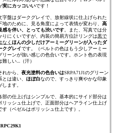
が
実にカッコいい
です！
文字盤はダークグレイで、放射線状に仕上げられた
下地のために、見る角度によって表情が変わり、
高
級感を伴い、とっても渋いです
。また、写真では分
かりにくいですが、内装の簡易方位計リングは
黒で
はなく
ほんの少しだけアーミーグリーンが入ったダ
ークグレイ
です。（ベルトの色はもう少しアーミー
グリーンが強い感じの色合いです。ホント色の表現
は難しい...（汗）
それから、
夜光塗料の色合いは
SRPA71J1のグリーン
系とは違い、
ほぼ白
なので、すっきり爽やかな印象
がします。
各部の仕上げはシンプルで、基本的にサイド部分は
ポリッシュ仕上げで、正面部分はヘアライン仕上げ
です（ベゼルはポリッシュ仕上です）。
SRPC29K1