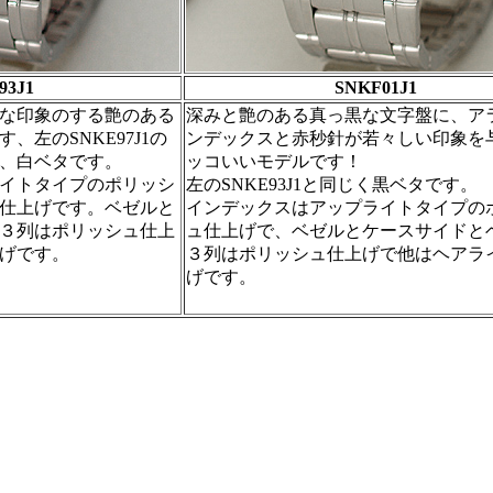
93J1
SNKF01J1
な印象のする艶のある
深みと艶のある真っ黒な文字盤に、ア
、左のSNKE97J1の
ンデックスと赤秒針が若々しい印象を
、白ベタです。
ッコいいモデルです！
イトタイプのポリッシ
左のSNKE93J1と同じく黒ベタです。
仕上げです。ベゼルと
インデックスはアップライトタイプの
３列はポリッシュ仕上
ュ仕上げで、ベゼルとケースサイドと
げです。
３列はポリッシュ仕上げで他はヘアラ
げです。